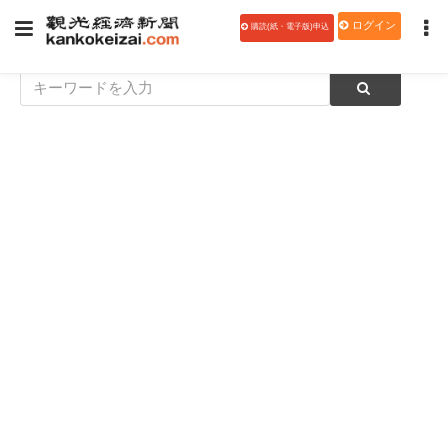
ログイン
購読(紙・電子版)申込