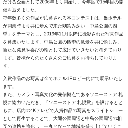
だける企画として2006年より開始し、今年度で15年目の開
催を迎えました。
毎年数多くの作品が応募される本コンテストは、当ホテル
が開業時より共に歩んで来た馴染み深い「中島公園の四
季」をテーマとし、2019年11月以降に撮影された写真作品
を募集いたします。中島公園の四季の風景を共に愉しみ、
新たな発見や喜びの輪として広げていきたいと考えており
ます。皆様からのたくさんのご応募をお待ちしておりま
す。
入賞作品のお写真は全てホテル1Fロビー内にて展示いたし
ます。
また、カメラ・写真文化の発信拠点であるソニーストア 札
幌に協力いただき、「ソニーストア 札幌賞」を設けるとと
もに、店内の4Kテレビで入賞作品の写真をスライドショー
として再生することで、大通公園周辺と中島公園周辺の相
互の連携を強化し、一丸となって地域を盛り上げていくこ