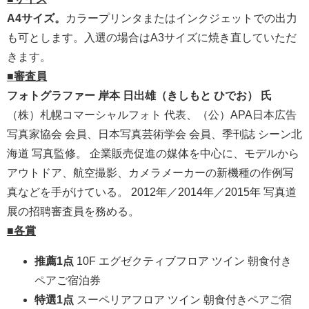
A4サイズ。
カラープリンタまたはインクジェットでの出力
も可とします。入選の場合はA3サイズに焼き直していただ
きます。
■審査員
フォトグラファー 岸本 日出雄（きしもと ひでお） 氏
（株）札幌コマーシャルフォト 代表、（公）APA日本広告
写真家協会 会員、日本写真芸術学会 会員、季刊誌 シーン北
海道 写真監修。 企業販売促進の媒体を中心に、モデルから
アウトドア、航空撮影、カメラメーカーの新機種の作例写
真などを手がけている。 2012年／2014年／2015年 写真道
展の招聘審査員を務める。
■各賞
推薦1点
10F エグゼクティブフロア ツイン 朝食付き
ペアご宿泊券
特選1点
スーペリアフロア ツイン 朝食付きペアご宿