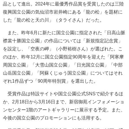
品として進出。2024年に最優秀作品賞を受賞したのは三陸
復興国立公園の気仙沼市岩井崎にある「龍の松」を題材に
した「龍の松と天の川」（タライさん）だった。
また、昨年6月に新たに国立公園に指定された「日高山脈
襟裳十勝国立公園」の作品については「新規指定記念賞」
を設定し、「空夜の岬」（小野裕樹さん）が選ばれた。こ
のほか、昨年12月に国立公園指定90周年を迎えた「阿寒摩
周国立公園」「大雪山国立公園」「日光国立公園」「中部
山岳国立公園」「阿蘇くじゅう国立公園」についてはそれ
ぞれ1作品ずつ「90周年特別賞」を選出した。
受賞作品は特設サイトや国立公園公式SNSで紹介するほ
か、2月18日から3月16日まで、新宿御苑インフォメーショ
ンセンター1階のアートギャラリーに展示する予定。また、
今後の国立公園のプロモーションにも活用する。