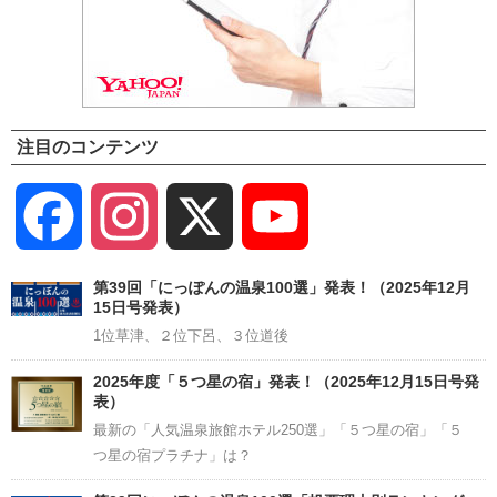
注目のコンテンツ
Facebook
Instagram
X
YouTube
Channel
第39回「にっぽんの温泉100選」発表！（2025年12月
15日号発表）
1位草津、２位下呂、３位道後
2025年度「５つ星の宿」発表！（2025年12月15日号発
表）
最新の「人気温泉旅館ホテル250選」「５つ星の宿」「５
つ星の宿プラチナ」は？