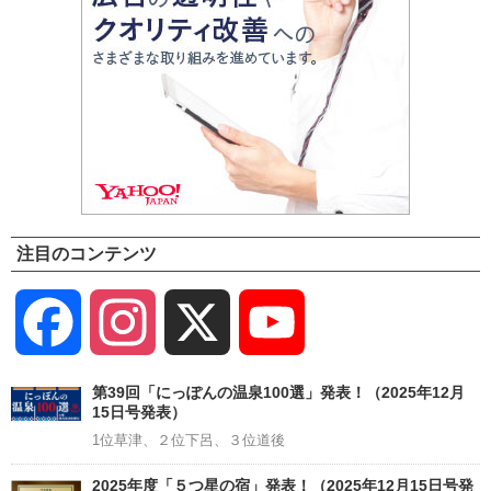
注目のコンテンツ
Facebook
Instagram
X
YouTube
Channel
第39回「にっぽんの温泉100選」発表！（2025年12月
15日号発表）
1位草津、２位下呂、３位道後
2025年度「５つ星の宿」発表！（2025年12月15日号発