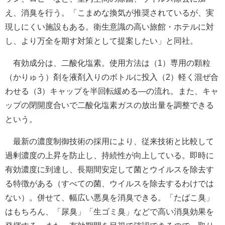
え、消臭を行う。「こまめな換気が推奨されているが、実
現しにくい施設もある。衛生意識の高い旅館・ホテルに対
し、より万全を期す対策として提案したい」と同社。
有効成分は、二酸化塩素。使用方法は（1）専用の顆粒
（かりゅう）剤を液剤入りのボトルに投入（2）軽く混ぜ合
わせる（3）キャップを半回転緩める―の流れ。また、キャ
ップの閉開度合いで二酸化塩素ガスの放出量を調整できる
という。
最新の濃度制御技術の採用により、従来技術と比較して
過剰濃度の上昇を防止し、持続性が向上している。即時に
有効濃度に到達し、長期間安定して菌とウイルスを除去す
る特徴がある（すべての菌、ウイルスを除去するわけでは
ない）。併せて、幅広い悪臭を消臭できる。「たばこ臭」
はもちろん、「尿臭」「生ゴミ臭」などで高い消臭効果を