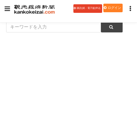
ログイン
購読(紙・電子版)申込