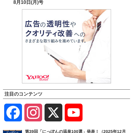
8月10日(月)号
注目のコンテンツ
Facebook
Instagram
X
YouTube
Channel
第39回「にっぽんの温泉100選」発表！（2025年12月