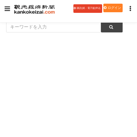
ログイン
購読(紙・電子版)申込