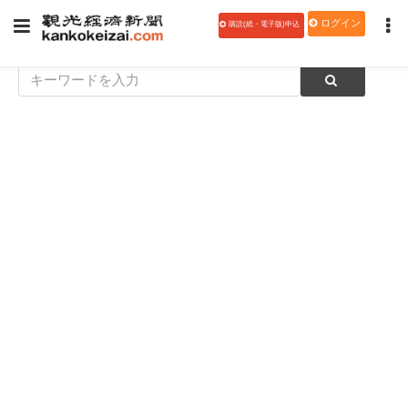
ログイン
購読(紙・電子版)申込