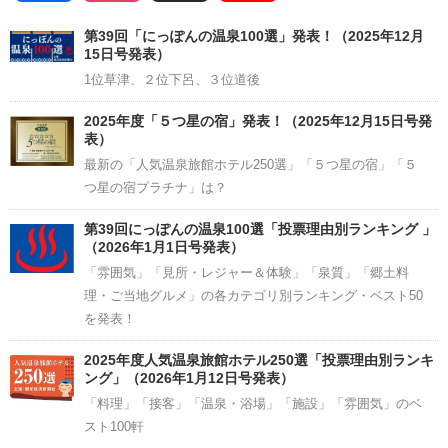
Channel
第39回「にっぽんの温泉100選」発表！（2025年12月
15日号発表）
1位草津、２位下呂、３位道後
2025年度「５つ星の宿」発表！（2025年12月15日号発
表）
最新の「人気温泉旅館ホテル250選」「５つ星の宿」「５
つ星の宿プラチナ」は？
第39回にっぽんの温泉100選「投票理由別ランキング 」
（2026年1月1日号発表）
「雰囲気」「見所・レジャー＆体験」「泉質」「郷土料
理・ご当地グルメ」の各カテゴリ別ランキング・ベスト50
を発表！
2025年度人気温泉旅館ホテル250選「投票理由別ランキ
ング」（2026年1月12日号発表）
「料理」「接客」「温泉・浴場」「施設」「雰囲気」のベ
スト100軒