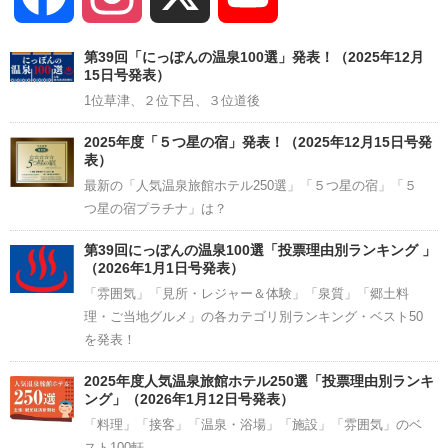
Channel
第39回「にっぽんの温泉100選」発表！（2025年12月
15日号発表）
1位草津、２位下呂、３位道後
2025年度「５つ星の宿」発表！（2025年12月15日号発
表）
最新の「人気温泉旅館ホテル250選」「５つ星の宿」「５
つ星の宿プラチナ」は？
第39回にっぽんの温泉100選「投票理由別ランキング 」
（2026年1月1日号発表）
「雰囲気」「見所・レジャー＆体験」「泉質」「郷土料
理・ご当地グルメ」の各カテゴリ別ランキング・ベスト50
を発表！
2025年度人気温泉旅館ホテル250選「投票理由別ランキ
ング」（2026年1月12日号発表）
「料理」「接客」「温泉・浴場」「施設」「雰囲気」のベ
スト100軒