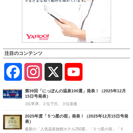
注目のコンテンツ
Facebook
Instagram
X
YouTube
Channel
第39回「にっぽんの温泉100選」発表！（2025年12月
15日号発表）
1位草津、２位下呂、３位道後
2025年度「５つ星の宿」発表！（2025年12月15日号発
表）
最新の「人気温泉旅館ホテル250選」「５つ星の宿」「５