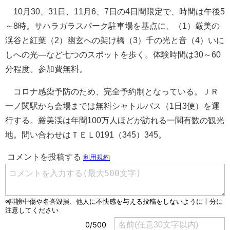
10月30、31日、11月6、7日の4日間限定で、時間は午後5
～8時。サハラガラスパーク駐車場を基点に、（1）厳美の
渓谷と紅葉（2）幽玄への架け橋（3）千の光と音（4）いに
しへの光―など七つのスポットを歩く。体験時間は30～60
分程度。参加費無料。
コロナ感染予防のため、完全予約制となっている。ＪＲ
一ノ関駅から会場までは無料シャトルバス（1日3便）を運
行する。厳美渓は年間100万人ほどが訪れる一関有数の観光
地。問い合わせはＴＥＬ0191（345）345。