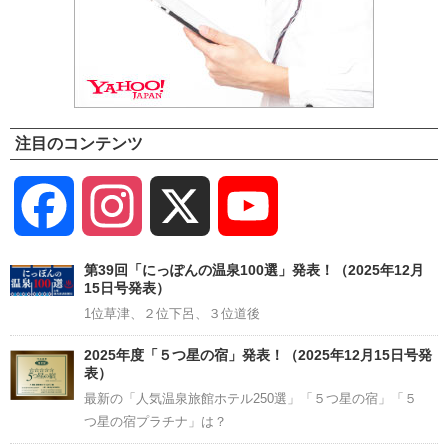
注目のコンテンツ
Facebook
Instagram
X
YouTube
Channel
第39回「にっぽんの温泉100選」発表！（2025年12月
15日号発表）
1位草津、２位下呂、３位道後
2025年度「５つ星の宿」発表！（2025年12月15日号発
表）
最新の「人気温泉旅館ホテル250選」「５つ星の宿」「５
つ星の宿プラチナ」は？