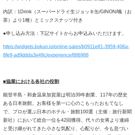
内訳：1Drink（スーパードライ生ジョッキ缶/GINON/颯（お
茶）より1種）とミックスナッツ付き
●申し込み方法：下記サイトからお申込みいただけます。
https://widgets.bokun.io/online-sales/b0911e81-3959-406a-
8fe9-ad9ddda3e49c/experience/886988
■協業における各社の役割
能登半島・和倉温泉加賀屋は明治39年創業、117年の歴史
ある日本旅館。お客様を第一に心のこもったおもてなし
で、プロが選ぶ日本のホテル・旅館100選（主催：旅行新聞
新社）において総合一位を42回獲得。代々の女将より連綿
と受け継がれてきた小さな気配り、心配りが、今も息づい