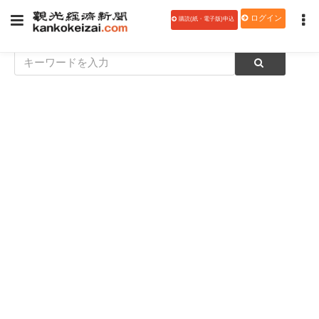
ログイン
購読(紙・電子版)申込