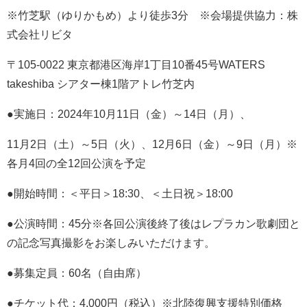
※竹芝駅（ゆりかもめ）より徒歩3分 ※会場提供協力：株
式会社リビタ
〒105-0022 東京都港区海岸1丁目10番45号WATERS
takeshiba シアター棟1階アトレ竹芝内
●実施日：2024年10月11日（金）～14日（月）、
11月2日（土）～5日（火）、​12月6日（金）～9日（月）※
各月4回の全12回公演​を予定
●開始時間：＜平日＞18:30、＜土日祝＞18:00
●公演時間：45分※各回公演後終了後はレプラカン歌劇団と
の記念写真撮影をお楽しみいただけます。
●募集定員：60名（自由席）​
●チケット代：4,000円（税込）※北陸復興支援特別価格