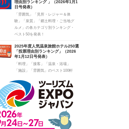
理由別ランキング 」（2026年1月1
日号発表）
「雰囲気」「見所・レジャー＆体
験」「泉質」「郷土料理・ご当地グ
ルメ」の各カテゴリ別ランキング・
ベスト50を発表！
2025年度人気温泉旅館ホテル250選
「投票理由別ランキング」（2026
年1月12日号発表）
「料理」「接客」「温泉・浴場」
「施設」「雰囲気」のベスト100軒