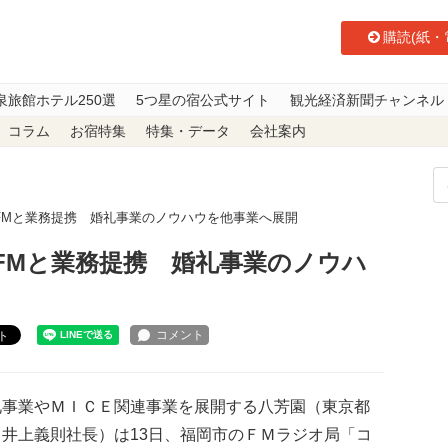
購読(紙・
泉旅館ホテル250選
5つ星の宿公式サイト
観光経済新聞チャンネル
コラム
お宿特集
特集・データ
会社案内
FMと業務提携 婚礼事業のノウハウを他事業へ展開
FMと業務提携 婚礼事業のノウハ
ト
事業やＭＩＣＥ関連事業を展開する八芳園（東京都
、井上義則社長）は13日、福岡市のＦＭラジオ局「コ