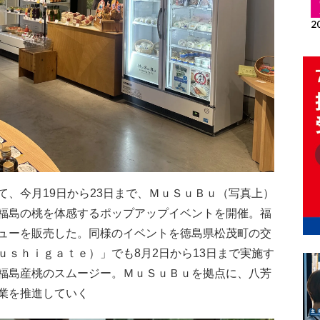
、今月19日から23日まで、ＭｕＳｕＢｕ（写真上）
福島の桃を体感するポップアップイベントを開催。福
ューを販売した。同様のイベントを徳島県松茂町の交
ｕｓｈｉｇａｔｅ）」でも8月2日から13日まで実施す
福島産桃のスムージー。ＭｕＳｕＢｕを拠点に、八芳
業を推進していく