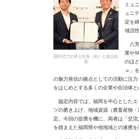
ミュ
ュニ
定を
域活
八芳
業やＭ
調印式での井上社長（右）と金山社
のほ
長
ｕ」
の魅力発信の拠点としての活動に注力
をはじめとする多くの企業や自治体と
協定内容では、福岡を中心としたエ
ツの磨き上げ、地域資源（農畜産物・
定。今回の提携を機に、両者は「交流
を踏まえた福岡県や他地域との連携を