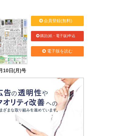
会員登録(無料)
購読(紙・電子版)申込
電子版を読む
月10日(月)号