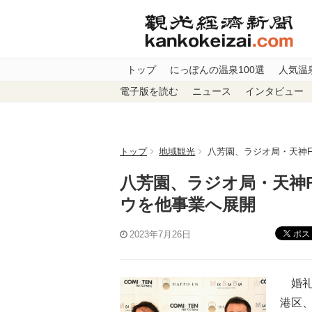
トップ
にっぽんの温泉100選
人気温
電子版を読む
ニュース
インタビュー
トップ
地域観光
八芳園、ラジオ局・天神
八芳園、ラジオ局・天神
ウを他事業へ展開
ポス
2023年7月26日
婚礼
港区