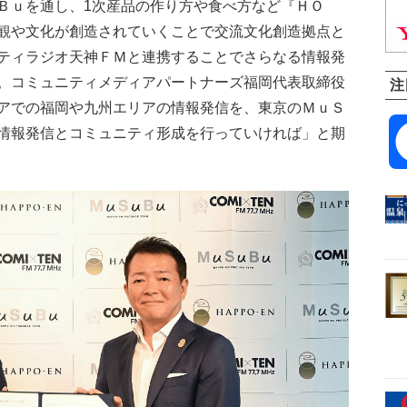
ｕを通し、1次産品の作り方や食べ方など『ＨＯ
観や文化が創造されていくことで交流文化創造拠点と
ティラジオ天神ＦＭと連携することでさらなる情報発
。コミュニティメディアパートナーズ福岡代表取締役
注
アでの福岡や九州エリアの情報発信を、東京のＭｕＳ
情報発信とコミュニティ形成を行っていければ」と期