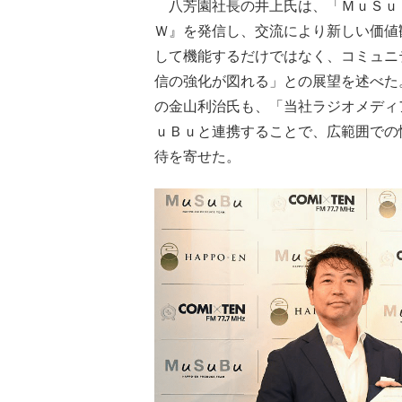
八芳園社長の井上氏は、「ＭｕＳｕＢ
Ｗ』を発信し、交流により新しい価値
して機能するだけではなく、コミュニ
信の強化が図れる」との展望を述べた
の金山利治氏も、「当社ラジオメディ
ｕＢｕと連携することで、広範囲での
待を寄せた。