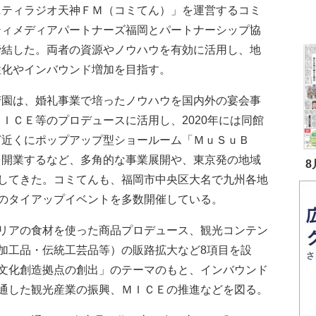
ニティラジオ天神ＦＭ（コミてん）」を運営するコミ
ティメディアパートナーズ福岡とパートナーシップ協
締結した。両者の資源やノウハウを有効に活用し、地
性化やインバウンド増加を目指す。
園は、婚礼事業で培ったノウハウを国内外の宴会事
ＩＣＥ等のプロデュースに活用し、2020年には同館
ど近くにポップアップ型ショールーム「ＭｕＳｕＢ
を開業するなど、多角的な事業展開や、東京発の地域
8
してきた。コミてんも、福岡市中央区大名で九州各地
のタイアップイベントを多数開催している。
リアの食材を使った商品プロデュース、観光コンテン
加工品・伝統工芸品等）の販路拡大など8項目を設
文化創造拠点の創出」のテーマのもと、インバウンド
通した観光産業の振興、ＭＩＣＥの推進などを図る。