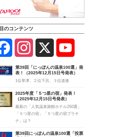
目のコンテンツ
Facebook
Instagram
X
YouTube
Channel
第39回「にっぽんの温泉100選」発
表！（2025年12月15日号発表）
1位草津、２位下呂、３位道後
2025年度「５つ星の宿」発表！
（2025年12月15日号発表）
最新の「人気温泉旅館ホテル250選」
「５つ星の宿」「５つ星の宿プラチ
ナ」は？
第39回にっぽんの温泉100選「投票