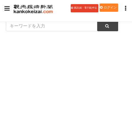
ログイン
購読(紙・電子版)申込