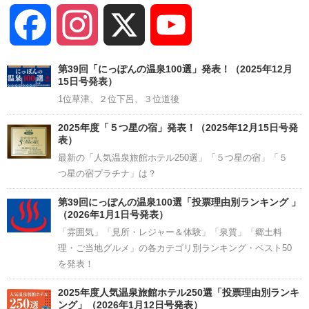
Facebook
Instagram
X
YouTube
Channel
第39回「にっぽんの温泉100選」発表！（2025年12月
15日号発表）
1位草津、２位下呂、３位道後
2025年度「５つ星の宿」発表！（2025年12月15日号発
表）
最新の「人気温泉旅館ホテル250選」「５つ星の宿」「５
つ星の宿プラチナ」は？
第39回にっぽんの温泉100選「投票理由別ランキング 」
（2026年1月1日号発表）
「雰囲気」「見所・レジャー＆体験」「泉質」「郷土料
理・ご当地グルメ」の各カテゴリ別ランキング・ベスト50
を発表！
2025年度人気温泉旅館ホテル250選「投票理由別ランキ
ング」（2026年1月12日号発表）