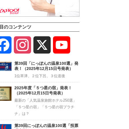
目のコンテンツ
Facebook
Instagram
X
YouTube
Channel
第39回「にっぽんの温泉100選」発
表！（2025年12月15日号発表）
1位草津、２位下呂、３位道後
2025年度「５つ星の宿」発表！
（2025年12月15日号発表）
最新の「人気温泉旅館ホテル250選」
「５つ星の宿」「５つ星の宿プラチ
ナ」は？
第39回にっぽんの温泉100選「投票