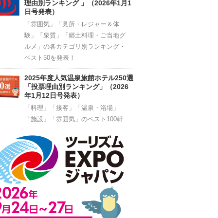
理由別ランキング 」（2026年1月1
日号発表）
「雰囲気」「見所・レジャー＆体
験」「泉質」「郷土料理・ご当地グ
ルメ」の各カテゴリ別ランキング・
ベスト50を発表！
2025年度人気温泉旅館ホテル250選
「投票理由別ランキング」（2026
年1月12日号発表）
「料理」「接客」「温泉・浴場」
「施設」「雰囲気」のベスト100軒