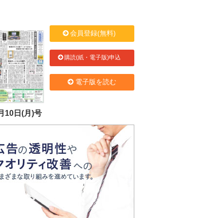
会員登録(無料)
購読(紙・電子版)申込
電子版を読む
月10日(月)号