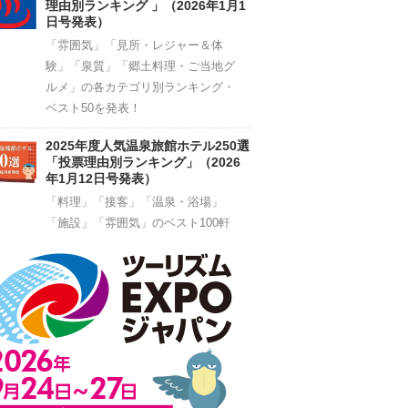
理由別ランキング 」（2026年1月1
日号発表）
「雰囲気」「見所・レジャー＆体
験」「泉質」「郷土料理・ご当地グ
ルメ」の各カテゴリ別ランキング・
ベスト50を発表！
2025年度人気温泉旅館ホテル250選
「投票理由別ランキング」（2026
年1月12日号発表）
「料理」「接客」「温泉・浴場」
「施設」「雰囲気」のベスト100軒