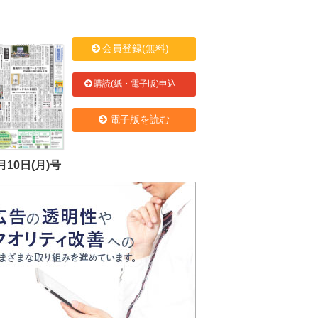
会員登録(無料)
購読(紙・電子版)申込
電子版を読む
月10日(月)号