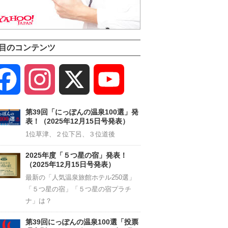
目のコンテンツ
Facebook
Instagram
X
YouTube
Channel
第39回「にっぽんの温泉100選」発
表！（2025年12月15日号発表）
1位草津、２位下呂、３位道後
2025年度「５つ星の宿」発表！
（2025年12月15日号発表）
最新の「人気温泉旅館ホテル250選」
「５つ星の宿」「５つ星の宿プラチ
ナ」は？
第39回にっぽんの温泉100選「投票