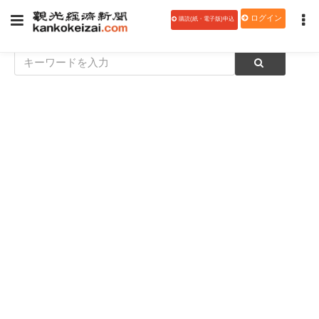
ログイン
購読(紙・電子版)申込