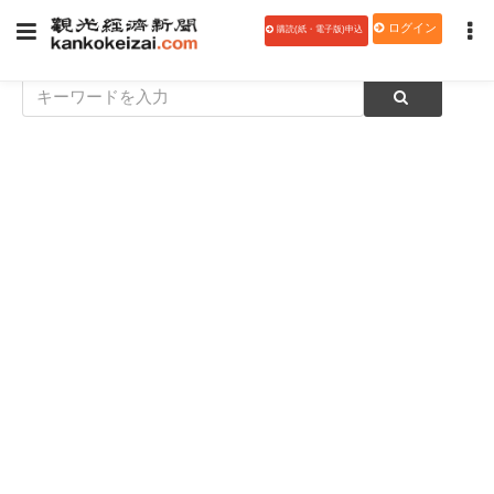
ログイン
購読(紙・電子版)申込