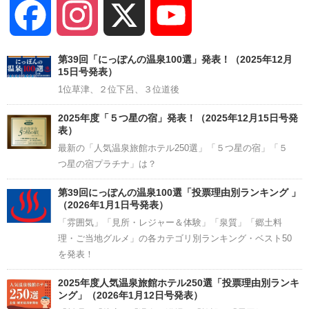
Facebook
Instagram
X
YouTube
Channel
第39回「にっぽんの温泉100選」発表！（2025年12月
15日号発表）
1位草津、２位下呂、３位道後
2025年度「５つ星の宿」発表！（2025年12月15日号発
表）
最新の「人気温泉旅館ホテル250選」「５つ星の宿」「５
つ星の宿プラチナ」は？
第39回にっぽんの温泉100選「投票理由別ランキング 」
（2026年1月1日号発表）
「雰囲気」「見所・レジャー＆体験」「泉質」「郷土料
理・ご当地グルメ」の各カテゴリ別ランキング・ベスト50
を発表！
2025年度人気温泉旅館ホテル250選「投票理由別ランキ
ング」（2026年1月12日号発表）