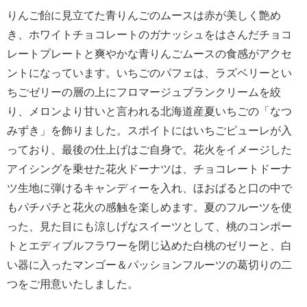
りんご飴に見立てた青りんごのムースは赤が美しく艶め
き、ホワイトチョコレートのガナッシュをはさんだチョコ
レートプレートと爽やかな青りんごムースの食感がアクセ
ントになっています。いちごのパフェは、ラズベリーとい
ちごゼリーの層の上にフロマージュブランクリームを絞
り、メロンより甘いと言われる北海道産夏いちごの「なつ
みずき」を飾りました。スポイトにはいちごピューレが入
っており、最後の仕上げはご自身で。花火をイメージした
アイシングを乗せた花火ドーナツは、チョコレートドーナ
ツ生地に弾けるキャンディーを入れ、ほおばると口の中で
もパチパチと花火の感触を楽しめます。夏のフルーツを使
った、見た目にも涼しげなスイーツとして、桃のコンポー
トとエディブルフラワーを閉じ込めた白桃のゼリーと、白
い器に入ったマンゴー＆パッションフルーツの葛切りの二
つをご用意いたしました。