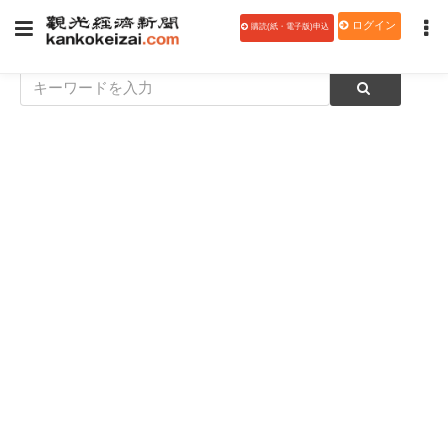
ログイン
購読(紙・電子版)申込