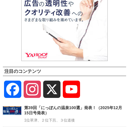
注目のコンテンツ
Facebook
Instagram
X
YouTube
Channel
第39回「にっぽんの温泉100選」発表！（2025年12月
15日号発表）
1位草津、２位下呂、３位道後