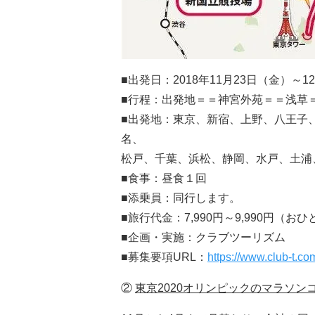
■出発日：2018年11月23日（金）～1
■行程：出発地＝＝神宮外苑＝＝浅草
■出発地：東京、新宿、上野、八王子
名、
松戸、千葉、浜松、静岡、水戸、土浦
■食事：昼食１回
■添乗員：同行します。
■旅行代金：7,990円～9,990円（お
■企画・実施：クラブツーリズム
■募集要項URL：
https://www.club-t.c
②
東京2020オリンピックのマラソ