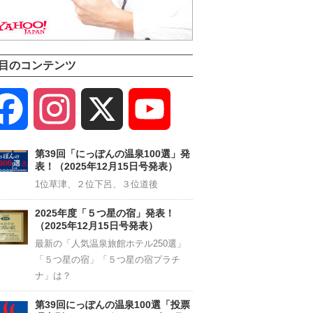
目のコンテンツ
Facebook
Instagram
X
YouTube
Channel
第39回「にっぽんの温泉100選」発
表！（2025年12月15日号発表）
1位草津、２位下呂、３位道後
2025年度「５つ星の宿」発表！
（2025年12月15日号発表）
最新の「人気温泉旅館ホテル250選」
「５つ星の宿」「５つ星の宿プラチ
ナ」は？
第39回にっぽんの温泉100選「投票