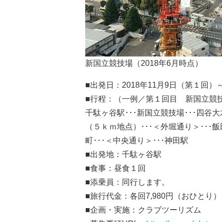
新国立競技場（2018年6月時点）
■出発日：2018年11月9日（第１回）
■行程：（一例／第１回目 新国立競
千駄ヶ谷駅･･･新国立競技場･･･四谷大木
（５ｋｍ地点）･･･＜外堀通り＞･･･飯田
町･･･＜中央通り＞･･･神田駅
■出発地：千駄ヶ谷駅
■食事：昼食１回
■添乗員：同行します。
■旅行代金：各回7,980円（おひとり）
■企画・実施：クラブツーリズム