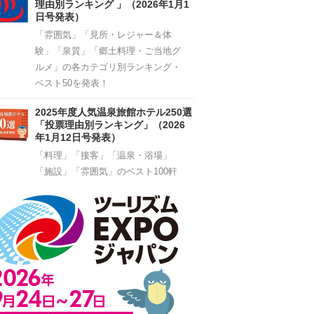
理由別ランキング 」（2026年1月1
日号発表）
「雰囲気」「見所・レジャー＆体
験」「泉質」「郷土料理・ご当地グ
ルメ」の各カテゴリ別ランキング・
ベスト50を発表！
2025年度人気温泉旅館ホテル250選
「投票理由別ランキング」（2026
年1月12日号発表）
「料理」「接客」「温泉・浴場」
「施設」「雰囲気」のベスト100軒