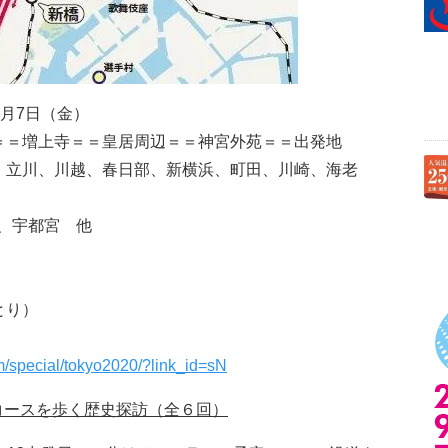
2月7日（金）
＝＝増上寺＝＝皇居周辺＝＝神宮外苑＝＝出発地
、立川、川越、春日部、新横浜、町田、川崎、海老
、宇都宮 他
ひとり）
om/special/tokyo2020/?link_id=sN
ンコースを歩く歴史探訪（全６回）