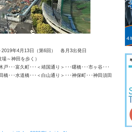
～2019年4月13日（第6回） 各月3出発日
技場～神田を歩く）
戸･･･富久町･･･＜靖国通り＞･･･曙橋･･･市ヶ谷･･･
橋･･･水道橋･･･＜白山通り＞･･･神保町･･･神田須田