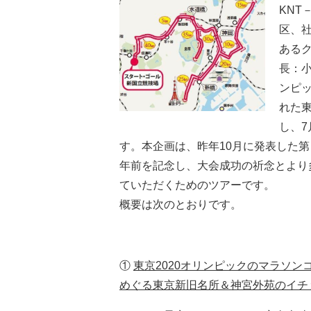
KNT
区、社
ある
長：小
ンピ
れた東
し、7
す。本企画は、昨年10月に発表した
年前を記念し、大会成功の祈念とより
ていただくためのツアーです。
概要は次のとおりです。
①
東京2020オリンピックのマラソンコ
めぐる東京新旧名所＆神宮外苑のイチ