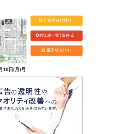
会員登録(無料)
購読(紙・電子版)申込
電子版を読む
月10日(月)号