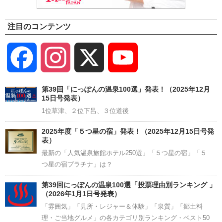
注目のコンテンツ
Facebook
Instagram
X
YouTube
Channel
第39回「にっぽんの温泉100選」発表！（2025年12月
15日号発表）
1位草津、２位下呂、３位道後
2025年度「５つ星の宿」発表！（2025年12月15日号発
表）
最新の「人気温泉旅館ホテル250選」「５つ星の宿」「５
つ星の宿プラチナ」は？
第39回にっぽんの温泉100選「投票理由別ランキング 」
（2026年1月1日号発表）
「雰囲気」「見所・レジャー＆体験」「泉質」「郷土料
理・ご当地グルメ」の各カテゴリ別ランキング・ベスト50