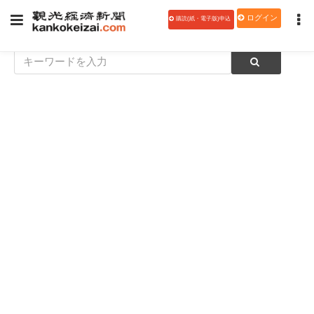
ログイン
購読(紙・電子版)申込