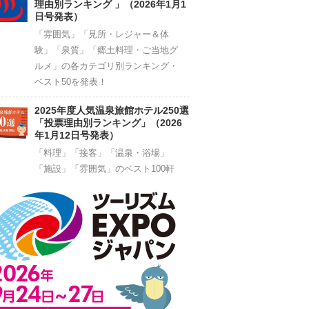
理由別ランキング 」（2026年1月1
日号発表）
「雰囲気」「見所・レジャー＆体
験」「泉質」「郷土料理・ご当地グ
ルメ」の各カテゴリ別ランキング・
ベスト50を発表！
2025年度人気温泉旅館ホテル250選
「投票理由別ランキング」（2026
年1月12日号発表）
「料理」「接客」「温泉・浴場」
「施設」「雰囲気」のベスト100軒