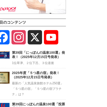
目のコンテンツ
Facebook
Instagram
X
YouTube
Channel
第39回「にっぽんの温泉100選」発
表！（2025年12月15日号発表）
1位草津、２位下呂、３位道後
2025年度「５つ星の宿」発表！
（2025年12月15日号発表）
最新の「人気温泉旅館ホテル250選」
「５つ星の宿」「５つ星の宿プラチ
ナ」は？
第39回にっぽんの温泉100選「投票