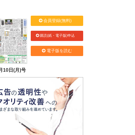
会員登録(無料)
購読(紙・電子版)申込
電子版を読む
月10日(月)号