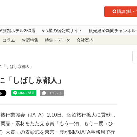
購読(紙・
泉旅館ホテル250選
5つ星の宿公式サイト
観光経済新聞チャンネル
コラム
お宿特集
特集・データ
会社案内
に「しばし京都人」
に「しばし京都人」
ト
行業協会（JATA）は10日、宿泊旅行拡大に貢献し
行商品・素材をたたえる賞「もう一泊、もう一度（ひ
）大賞」の表彰式を東京・霞が関のJATA事務局で行