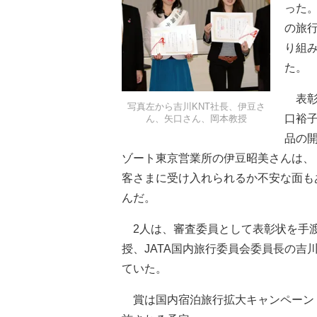
った
の旅
り組
た。
表彰
写真左から吉川KNT社長、伊豆さ
口裕
ん、矢口さん、岡本教授
品の
ゾート東京営業所の伊豆昭美さんは、
客さまに受け入れられるか不安な面も
んだ。
2人は、審査委員として表彰状を手渡
授、JATA国内旅行委員会委員長の吉
ていた。
賞は国内宿泊旅行拡大キャンペーン「