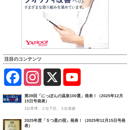
注目のコンテンツ
Facebook
Instagram
X
YouTube
Channel
第39回「にっぽんの温泉100選」発表！（2025年12月
15日号発表）
1位草津、２位下呂、３位道後
2025年度「５つ星の宿」発表！（2025年12月15日号発
表）