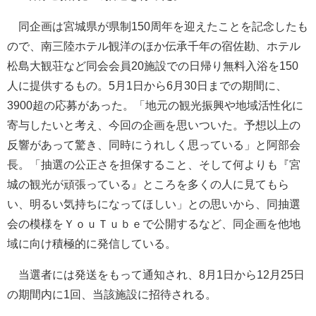
同企画は宮城県が県制150周年を迎えたことを記念したも
ので、南三陸ホテル観洋のほか伝承千年の宿佐勘、ホテル
松島大観荘など同会会員20施設での日帰り無料入浴を150
人に提供するもの。5月1日から6月30日までの期間に、
3900超の応募があった。「地元の観光振興や地域活性化に
寄与したいと考え、今回の企画を思いついた。予想以上の
反響があって驚き、同時にうれしく思っている」と阿部会
長。「抽選の公正さを担保すること、そして何よりも『宮
城の観光が頑張っている』ところを多くの人に見てもら
い、明るい気持ちになってほしい」との思いから、同抽選
会の模様をＹｏｕＴｕｂｅで公開するなど、同企画を他地
域に向け積極的に発信している。
当選者には発送をもって通知され、8月1日から12月25日
の期間内に1回、当該施設に招待される。