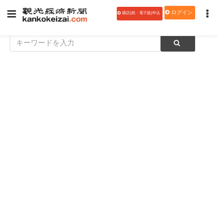
ログイン
購読(紙・電子版)申込