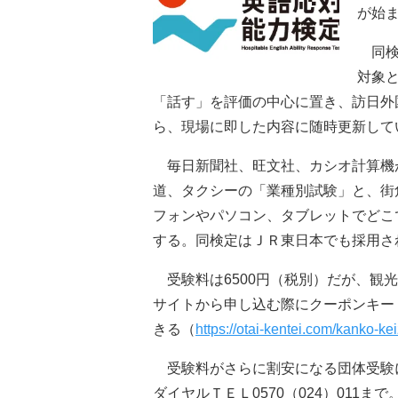
が始ま
同検
対象
「話す」を評価の中心に置き、訪日外
ら、現場に即した内容に随時更新して
毎日新聞社、旺文社、カシオ計算機が
道、タクシーの「業種別試験」と、街
フォンやパソコン、タブレットでどこ
する。同検定はＪＲ東日本でも採用さ
受験料は6500円（税別）だが、観
サイトから申し込む際にクーポンキー「
きる（
https://otai-kentei.com/kanko-kei
受験料がさらに割安になる団体受験
ダイヤルＴＥＬ0570（024）011まで