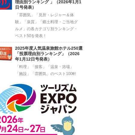
理由別ランキング 」（2026年1月1
日号発表）
「雰囲気」「見所・レジャー＆体
験」「泉質」「郷土料理・ご当地グ
ルメ」の各カテゴリ別ランキング・
ベスト50を発表！
2025年度人気温泉旅館ホテル250選
「投票理由別ランキング」（2026
年1月12日号発表）
「料理」「接客」「温泉・浴場」
「施設」「雰囲気」のベスト100軒