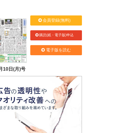
会員登録(無料)
購読(紙・電子版)申込
電子版を読む
月10日(月)号