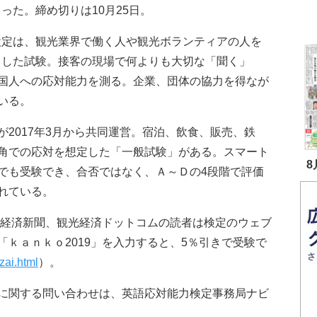
った。締め切りは10月25日。
定は、観光業界で働く人や観光ボランティアの人を
とした試験。接客の現場で何よりも大切な「聞く」
国人への応対能力を測る。企業、団体の協力を得なが
いる。
2017年3月から共同運営。宿泊、飲食、販売、鉄
角での応対を想定した「一般試験」がある。スマート
8
でも受験でき、合否ではなく、Ａ～Ｄの4段階で評価
れている。
光経済新聞、観光経済ドットコムの読者は検定のウェブ
ｋａｎｋｏ2019」を入力すると、5％引きで受験で
zai.html
）。
に関する問い合わせは、英語応対能力検定事務局ナビ
。