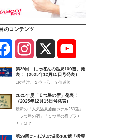
目のコンテンツ
Facebook
Instagram
X
YouTube
Channel
第39回「にっぽんの温泉100選」発
表！（2025年12月15日号発表）
1位草津、２位下呂、３位道後
2025年度「５つ星の宿」発表！
（2025年12月15日号発表）
最新の「人気温泉旅館ホテル250選」
「５つ星の宿」「５つ星の宿プラチ
ナ」は？
第39回にっぽんの温泉100選「投票