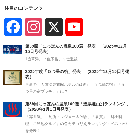
注目のコンテンツ
Facebook
Instagram
X
YouTube
Channel
第39回「にっぽんの温泉100選」発表！（2025年12月
15日号発表）
1位草津、２位下呂、３位道後
2025年度「５つ星の宿」発表！（2025年12月15日号発
表）
最新の「人気温泉旅館ホテル250選」「５つ星の宿」「５
つ星の宿プラチナ」は？
第39回にっぽんの温泉100選「投票理由別ランキング 」
（2026年1月1日号発表）
「雰囲気」「見所・レジャー＆体験」「泉質」「郷土料
理・ご当地グルメ」の各カテゴリ別ランキング・ベスト50
を発表！