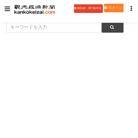
ログイン
購読(紙・電子版)申込