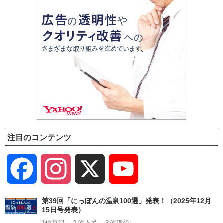
注目のコンテンツ
Facebook
Instagram
X
YouTube
Channel
第39回「にっぽんの温泉100選」発表！（2025年12月
15日号発表）
1位草津、２位下呂、３位道後