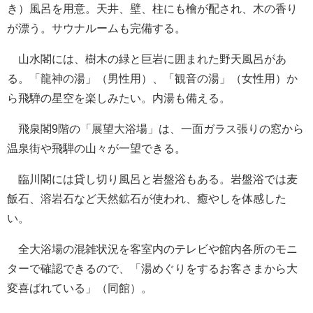
き）風呂を用意。天井、壁、柱にも檜が配され、木の香り
が漂う。サウナルームも完備する。
山水閣には、樹木の緑と巨岩に囲まれた野天風呂があ
る。「龍神の湯」（男性用）、「観音の湯」（女性用）か
ら飛騨の星空を楽しみたい。内湯も備える。
飛泉閣9階の「展望大浴場」は、一面ガラス張りの窓から
温泉街や飛騨の山々が一望できる。
臨川閣には貸し切り風呂と岩盤浴もある。岩盤浴では麦
飯石、溶岩石など天然鉱石が使われ、癒やしを体感した
い。
全大浴場の混雑状況を客室内のテレビや館内各所のモニ
ターで確認できるので、「湯めぐりをするお客さまから大
変喜ばれている」（同館）。