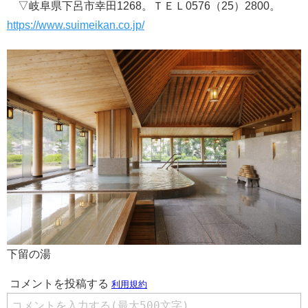
▽岐阜県下呂市幸田1268。ＴＥＬ0576（25）2800。
https://www.suimeikan.co.jp/
下留の湯