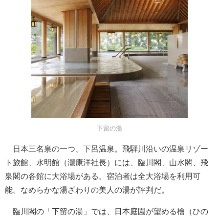
下留の湯
日本三名泉の一つ、下呂温泉。飛騨川沿いの温泉リゾー
ト旅館、水明館（瀧康洋社長）には、臨川閣、山水閣、飛
泉閣の各館に大浴場がある。宿泊者は全大浴場を利用可
能。なめらかな湯ざわりの美人の湯が評判だ。
臨川閣の「下留の湯」では、日本庭園が望める檜（ひの