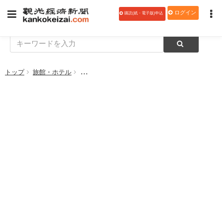
ログイン
購読(紙・電子版)申込
トップ
旅館・ホテル
【風呂じまんの宿】三つの館で美人の湯堪能 水