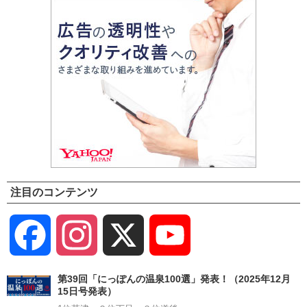
注目のコンテンツ
Facebook
Instagram
X
YouTube
Channel
第39回「にっぽんの温泉100選」発表！（2025年12月
15日号発表）