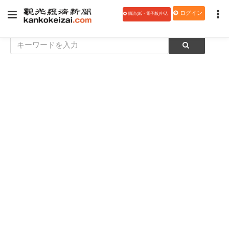
ログイン
購読(紙・電子版)申込