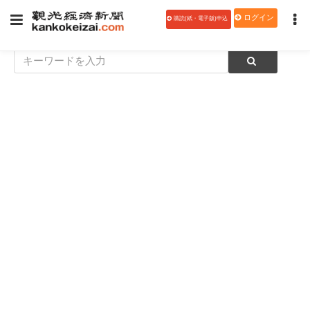
ログイン
購読(紙・電子版)申込