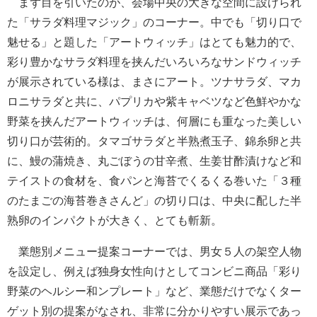
まず目を引いたのが、会場中央の大きな空間に設けられ
た「サラダ料理マジック」のコーナー。中でも「切り口で
魅せる」と題した「アートウィッチ」はとても魅力的で、
彩り豊かなサラダ料理を挟んだいろいろなサンドウィッチ
が展示されている様は、まさにアート。ツナサラダ、マカ
ロニサラダと共に、パプリカや紫キャベツなど色鮮やかな
野菜を挟んだアートウィッチは、何層にも重なった美しい
切り口が芸術的。タマゴサラダと半熟煮玉子、錦糸卵と共
に、鰻の蒲焼き、丸ごぼうの甘辛煮、生姜甘酢漬けなど和
テイストの食材を、食パンと海苔でくるくる巻いた「３種
のたまごの海苔巻きさんど」の切り口は、中央に配した半
熟卵のインパクトが大きく、とても斬新。
業態別メニュー提案コーナーでは、男女５人の架空人物
を設定し、例えば独身女性向けとしてコンビニ商品「彩り
野菜のヘルシー和ンプレート」など、業態だけでなくター
ゲット別の提案がなされ、非常に分かりやすい展示であっ