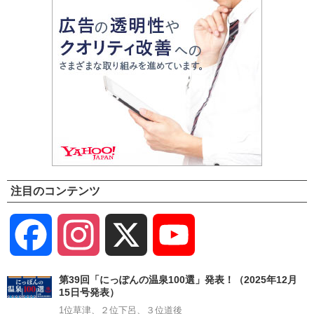
注目のコンテンツ
Facebook
Instagram
X
YouTube
Channel
第39回「にっぽんの温泉100選」発表！（2025年12月
15日号発表）
1位草津、２位下呂、３位道後