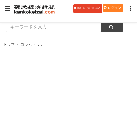
ログイン
購読(紙・電子版)申込
トップ
コラム
【私の視点 観光羅針盤 189】デフレ脱却を観光がリ