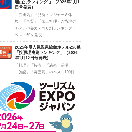
理由別ランキング 」（2026年1月1
日号発表）
「雰囲気」「見所・レジャー＆体
験」「泉質」「郷土料理・ご当地グ
ルメ」の各カテゴリ別ランキング・
ベスト50を発表！
2025年度人気温泉旅館ホテル250選
「投票理由別ランキング」（2026
年1月12日号発表）
「料理」「接客」「温泉・浴場」
「施設」「雰囲気」のベスト100軒