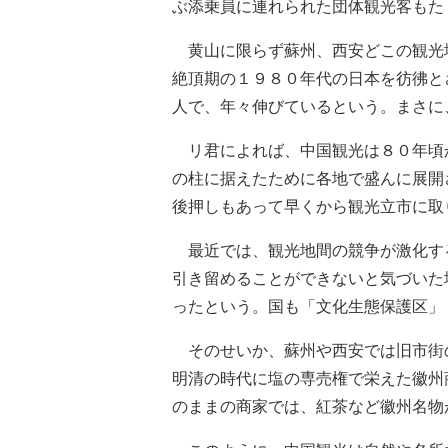
ぶ添乗員に連れられた団体観光客もた
黄山に限らず蘇州、西安どこの観光
絶頂期の１９８０年代の日本を彷彿と
人で、年々伸びているという。まさに
リ君によれば、中国観光は８０年頃
の柱に据えたために各地で盛んに展開
後押しもあって早くから観光立市に取
最近では、観光地間の競争が激化す
引き留めることができないと気づいた
ったという。国も「文化生態保護区」
そのせいか、蘇州や西安では旧市街
明清の時代に塩の専売権で栄えた徽州
のままの商家では、紅茶など徽州名物