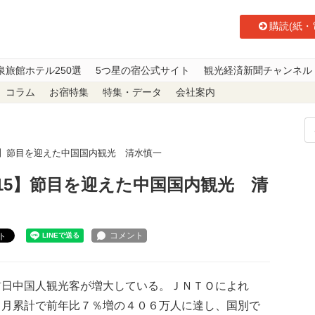
購読(紙・
泉旅館ホテル250選
5つ星の宿公式サイト
観光経済新聞チャンネル
コラム
お宿特集
特集・データ
会社案内
15】節目を迎えた中国国内観光 清水慎一
115】節目を迎えた中国国内観光 清
ト
中国人観光客が増大している。ＪＮＴＯによれ
７月累計で前年比７％増の４０６万人に達し、国別で