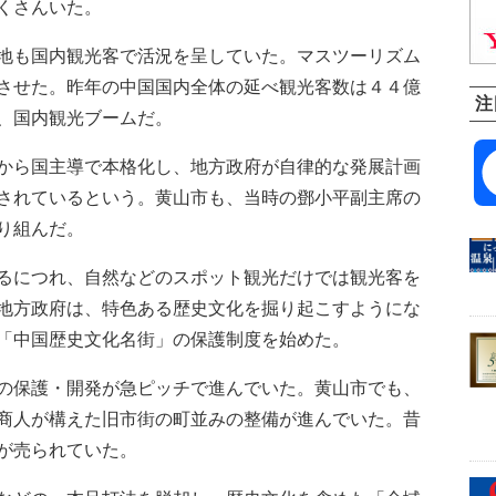
くさんいた。
地も国内観光客で活況を呈していた。マスツーリズム
させた。昨年の中国国内全体の延べ観光客数は４４億
注
、国内観光ブームだ。
から国主導で本格化し、地方政府が自律的な発展計画
されているという。黄山市も、当時の鄧小平副主席の
り組んだ。
るにつれ、自然などのスポット観光だけでは観光客を
地方政府は、特色ある歴史文化を掘り起こすようにな
「中国歴史文化名街」の保護制度を始めた。
の保護・開発が急ピッチで進んでいた。黄山市でも、
商人が構えた旧市街の町並みの整備が進んでいた。昔
が売られていた。