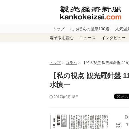
トップ
にっぽんの温泉100選
人気温
電子版を読む
ニュース
インタビュー
トップ
コラム
【私の視点 観光羅針盤 1
【私の視点 観光羅針盤 
水慎一
ポス
2017年9月18日
訪日
ば、