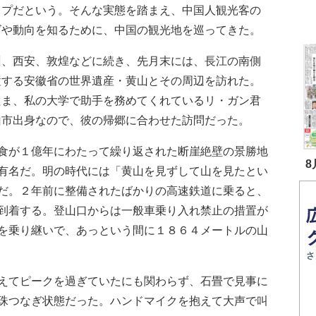
ップだという。そんな実態を踏まえ、中国人観光客の
ズや動向を知るために、中国の観光地を巡ってきた。
、西安、敦煌などに続き、先月末には、長江の南側
置する安徽省の世界遺産・黄山とその周辺を訪れた。
たま、私の大学で助手を務めてくれているリ・ガン君
山市出身なので、彼の帰郷に合わせた訪問だった。
食が１億年にわたって繰り返された断崖絶壁の景勝地
8
有名だ。明の時代には「黄山を見ずして山を見たとい
だ。２年前に整備されたばかりの高速鉄道に乗ると、
到着する。登山口からは一般車乗り入れ禁止の措置が
を乗り継いで、あっという間に１８６４メートルの山
えてピークを過ぎていたにも関わらず、石畳で見事に
珠つなぎ状態だった。ハンドマイクを抱えて大声で叫