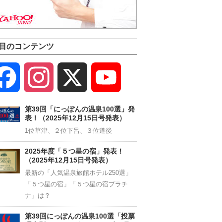
目のコンテンツ
Facebook
Instagram
X
YouTube
Channel
第39回「にっぽんの温泉100選」発
表！（2025年12月15日号発表）
1位草津、２位下呂、３位道後
2025年度「５つ星の宿」発表！
（2025年12月15日号発表）
最新の「人気温泉旅館ホテル250選」
「５つ星の宿」「５つ星の宿プラチ
ナ」は？
第39回にっぽんの温泉100選「投票