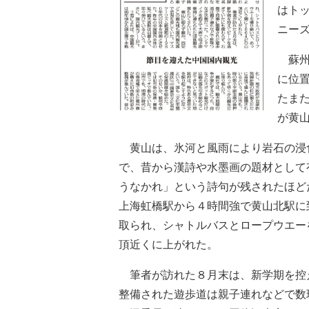
はト
ニー
蘇州
に位
たま
が黄
黄山は、氷河と風雨により岩石の浸
で、昔から漢詩や水墨画の題材として
うなかれ」という詩句が残されたほど
上海虹橋駅から４時間強で黄山北駅に
取られ、シャトルバスとロープウエー
頂近くに上がれた。
筆者が訪れた８月末は、新学期を控
整備された遊歩道は親子連れなどで数