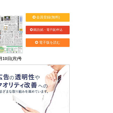
会員登録(無料)
購読(紙・電子版)申込
電子版を読む
月10日(月)号