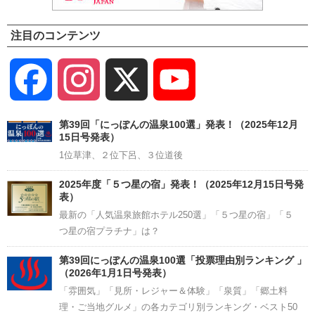
注目のコンテンツ
Facebook
Instagram
X
YouTube
Channel
第39回「にっぽんの温泉100選」発表！（2025年12月
15日号発表）
1位草津、２位下呂、３位道後
2025年度「５つ星の宿」発表！（2025年12月15日号発
表）
最新の「人気温泉旅館ホテル250選」「５つ星の宿」「５
つ星の宿プラチナ」は？
第39回にっぽんの温泉100選「投票理由別ランキング 」
（2026年1月1日号発表）
「雰囲気」「見所・レジャー＆体験」「泉質」「郷土料
理・ご当地グルメ」の各カテゴリ別ランキング・ベスト50