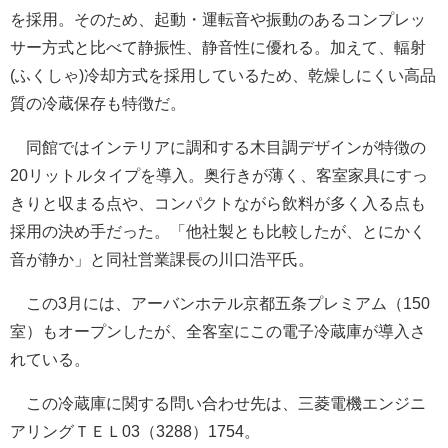
を採用。そのため、起動・運転音や振動のあるコンプレッ
サー方式と比べて静振性、静音性に優れる。加えて、輻射
(ふくしゃ)冷却方式を採用しているため、乾燥しにくい高品
質の冷蔵保存も特徴だ。
同館ではインテリアに調和する木目調デザインが特徴の
20リットルタイプを導入。奥行きが薄く、客室家具にすっ
きりと収まる点や、コンパクトながら飲料が多く入る点も
採用の決め手だった。「他社製とも比較したが、とにかく
音が静か」と同社営業課長の川口浩平氏。
この3月には、アーバンホテル京都五条プレミアム（150
室）もオープンしたが、全客室にこの電子冷蔵庫が導入さ
れている。
この冷蔵庫に関する問い合わせ先は、三菱電機エンジニ
アリングＴＥＬ03（3288）1754。