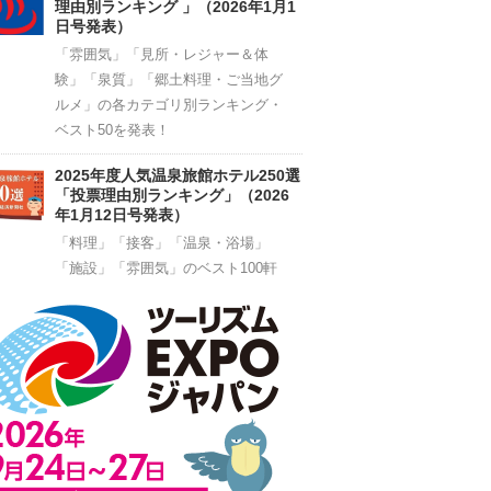
理由別ランキング 」（2026年1月1
日号発表）
「雰囲気」「見所・レジャー＆体
験」「泉質」「郷土料理・ご当地グ
ルメ」の各カテゴリ別ランキング・
ベスト50を発表！
2025年度人気温泉旅館ホテル250選
「投票理由別ランキング」（2026
年1月12日号発表）
「料理」「接客」「温泉・浴場」
「施設」「雰囲気」のベスト100軒