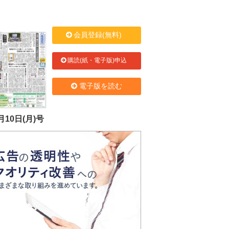
会員登録(無料)
購読(紙・電子版)申込
電子版を読む
月10日(月)号