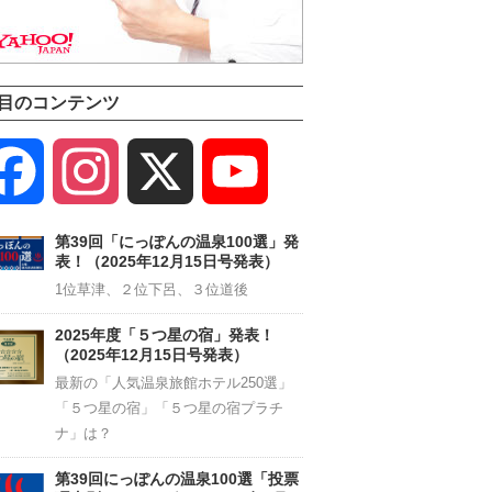
目のコンテンツ
Facebook
Instagram
X
YouTube
Channel
第39回「にっぽんの温泉100選」発
表！（2025年12月15日号発表）
1位草津、２位下呂、３位道後
2025年度「５つ星の宿」発表！
（2025年12月15日号発表）
最新の「人気温泉旅館ホテル250選」
「５つ星の宿」「５つ星の宿プラチ
ナ」は？
第39回にっぽんの温泉100選「投票