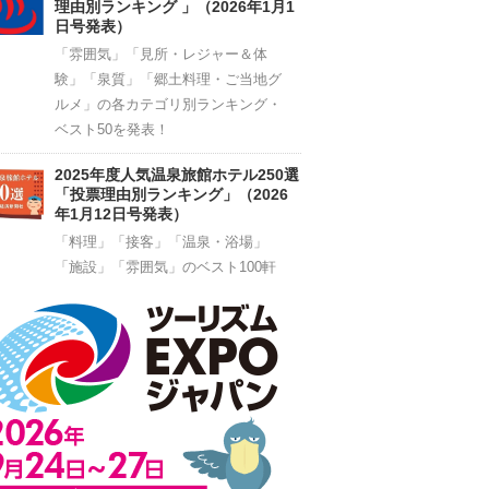
理由別ランキング 」（2026年1月1
日号発表）
「雰囲気」「見所・レジャー＆体
験」「泉質」「郷土料理・ご当地グ
ルメ」の各カテゴリ別ランキング・
ベスト50を発表！
2025年度人気温泉旅館ホテル250選
「投票理由別ランキング」（2026
年1月12日号発表）
「料理」「接客」「温泉・浴場」
「施設」「雰囲気」のベスト100軒