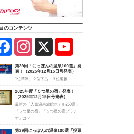
目のコンテンツ
Facebook
Instagram
X
YouTube
Channel
第39回「にっぽんの温泉100選」発
表！（2025年12月15日号発表）
1位草津、２位下呂、３位道後
2025年度「５つ星の宿」発表！
（2025年12月15日号発表）
最新の「人気温泉旅館ホテル250選」
「５つ星の宿」「５つ星の宿プラチ
ナ」は？
第39回にっぽんの温泉100選「投票