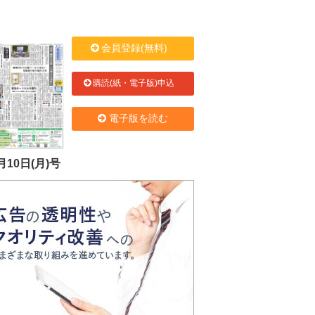
会員登録(無料)
購読(紙・電子版)申込
電子版を読む
月10日(月)号