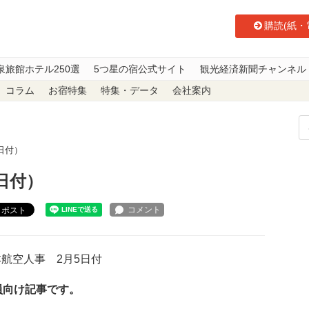
購読(紙・
泉旅館ホテル250選
5つ星の宿公式サイト
観光経済新聞チャンネル
コラム
お宿特集
特集・データ
会社案内
日付）
日付）
ポスト
航空人事 2月5日付
員向け記事です。