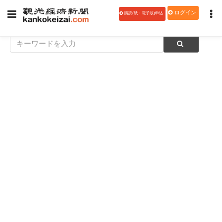
ログイン
購読(紙・電子版)申込