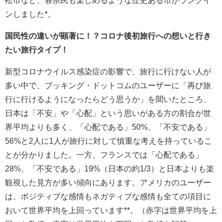
松市など、各県民も楽しめるような歴史ある市がランクイ
ンしました*。
国民性の違いが顕著に！？コロナ後初旅行への想いと行き
たい旅行タイプ！
新型コロナウイルス感染症の影響で、旅行に行けない人が
多い中で、ブッキング・ドットコムのユーザーに「再び旅
行に行けるようになったらどう思うか」を聞いたところ、
日本は「不安」や「心配」という思いがある方の割合が世
界平均よりも多く、「心配である」50%、「不安である」
56%と2人に1人が旅行に対して慎重な考えを持っているこ
とが分かりました。一方、フランスでは「心配である」
28%、「不安である」19%（日本の約1/3）と日本よりも楽
観視した見方が多い傾向にあります。アメリカのユーザー
は、ポジティブな感情もネガティブな感情も全ての項目に
おいて世界平均を上回っています**。（赤字は世界平均を上