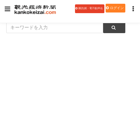
ログイン
購読(紙・電子版)申込