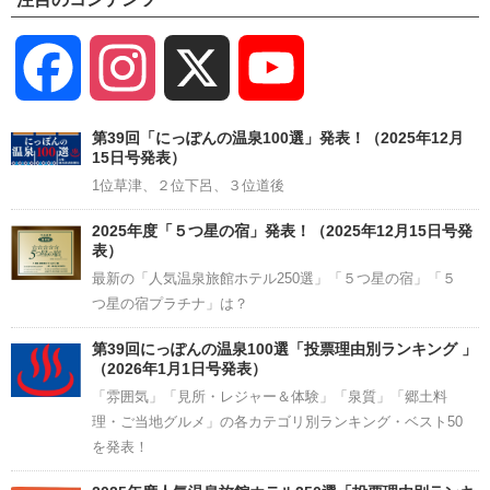
Facebook
Instagram
X
YouTube
Channel
第39回「にっぽんの温泉100選」発表！（2025年12月
15日号発表）
1位草津、２位下呂、３位道後
2025年度「５つ星の宿」発表！（2025年12月15日号発
表）
最新の「人気温泉旅館ホテル250選」「５つ星の宿」「５
つ星の宿プラチナ」は？
第39回にっぽんの温泉100選「投票理由別ランキング 」
（2026年1月1日号発表）
「雰囲気」「見所・レジャー＆体験」「泉質」「郷土料
理・ご当地グルメ」の各カテゴリ別ランキング・ベスト50
を発表！