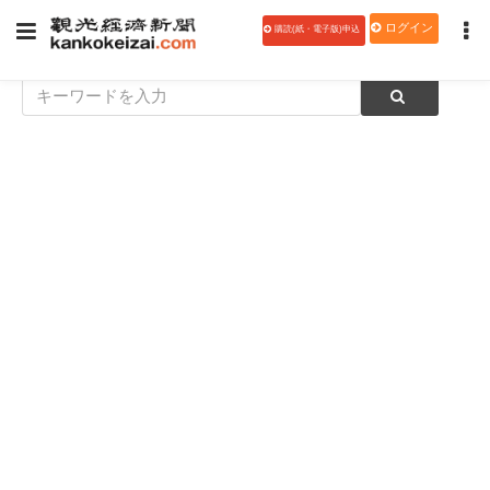
ログイン
購読(紙・電子版)申込