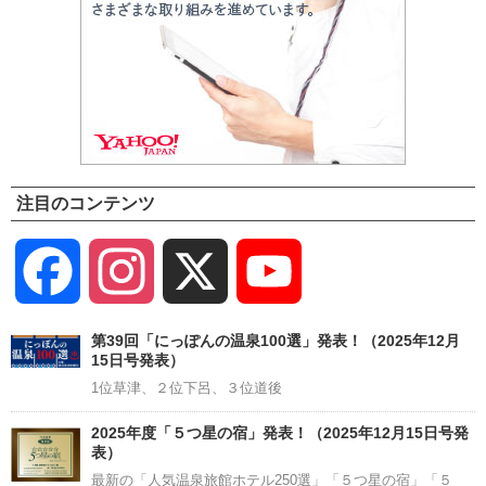
注目のコンテンツ
Facebook
Instagram
X
YouTube
Channel
第39回「にっぽんの温泉100選」発表！（2025年12月
15日号発表）
1位草津、２位下呂、３位道後
2025年度「５つ星の宿」発表！（2025年12月15日号発
表）
最新の「人気温泉旅館ホテル250選」「５つ星の宿」「５