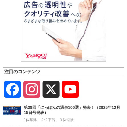
注目のコンテンツ
Facebook
Instagram
X
YouTube
Channel
第39回「にっぽんの温泉100選」発表！（2025年12月
15日号発表）
1位草津、２位下呂、３位道後