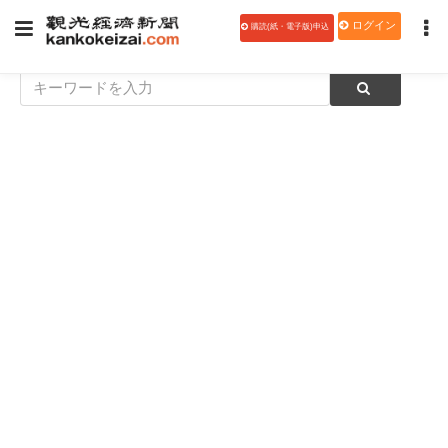
ログイン
購読(紙・電子版)申込