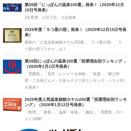
Channel
第39回「にっぽんの温泉100選」発表！（2025年12月
15日号発表）
1位草津、２位下呂、３位道後
2025年度「５つ星の宿」発表！（2025年12月15日号発
表）
最新の「人気温泉旅館ホテル250選」「５つ星の宿」「５
つ星の宿プラチナ」は？
第39回にっぽんの温泉100選「投票理由別ランキング 」
（2026年1月1日号発表）
「雰囲気」「見所・レジャー＆体験」「泉質」「郷土料
理・ご当地グルメ」の各カテゴリ別ランキング・ベスト50
を発表！
2025年度人気温泉旅館ホテル250選「投票理由別ランキ
ング」（2026年1月12日号発表）
「料理」「接客」「温泉・浴場」「施設」「雰囲気」のベ
スト100軒