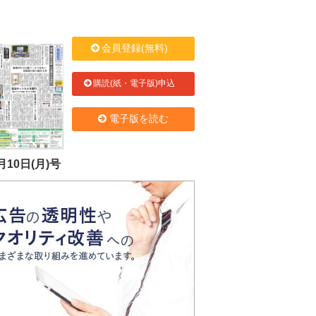
会員登録(無料)
購読(紙・電子版)申込
電子版を読む
月10日(月)号