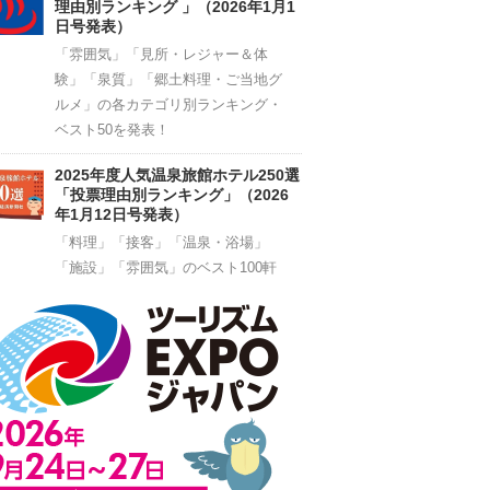
理由別ランキング 」（2026年1月1
日号発表）
「雰囲気」「見所・レジャー＆体
験」「泉質」「郷土料理・ご当地グ
ルメ」の各カテゴリ別ランキング・
ベスト50を発表！
2025年度人気温泉旅館ホテル250選
「投票理由別ランキング」（2026
年1月12日号発表）
「料理」「接客」「温泉・浴場」
「施設」「雰囲気」のベスト100軒