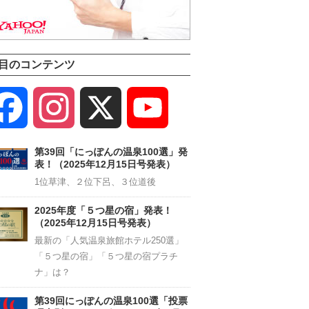
目のコンテンツ
Facebook
Instagram
X
YouTube
Channel
第39回「にっぽんの温泉100選」発
表！（2025年12月15日号発表）
1位草津、２位下呂、３位道後
2025年度「５つ星の宿」発表！
（2025年12月15日号発表）
最新の「人気温泉旅館ホテル250選」
「５つ星の宿」「５つ星の宿プラチ
ナ」は？
第39回にっぽんの温泉100選「投票