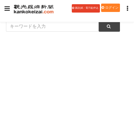
ログイン
購読(紙・電子版)申込