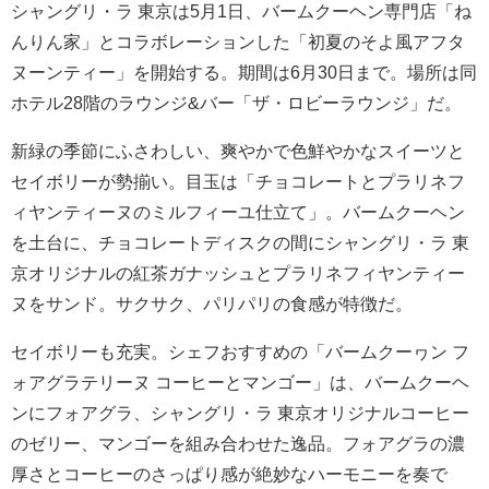
シャングリ・ラ 東京は5月1日、バームクーヘン専門店「ね
んりん家」とコラボレーションした「初夏のそよ風アフタ
ヌーンティー」を開始する。期間は6月30日まで。場所は同
ホテル28階のラウンジ&バー「ザ・ロビーラウンジ」だ。
新緑の季節にふさわしい、爽やかで色鮮やかなスイーツと
セイボリーが勢揃い。目玉は「チョコレートとプラリネフ
ィヤンティーヌのミルフィーユ仕立て」。バームクーヘン
を土台に、チョコレートディスクの間にシャングリ・ラ 東
京オリジナルの紅茶ガナッシュとプラリネフィヤンティー
ヌをサンド。サクサク、パリパリの食感が特徴だ。
セイボリーも充実。シェフおすすめの「バームクーヮン フ
ォアグラテリーヌ コーヒーとマンゴー」は、バームクーヘ
ンにフォアグラ、シャングリ・ラ 東京オリジナルコーヒー
のゼリー、マンゴーを組み合わせた逸品。フォアグラの濃
厚さとコーヒーのさっぱり感が絶妙なハーモニーを奏で