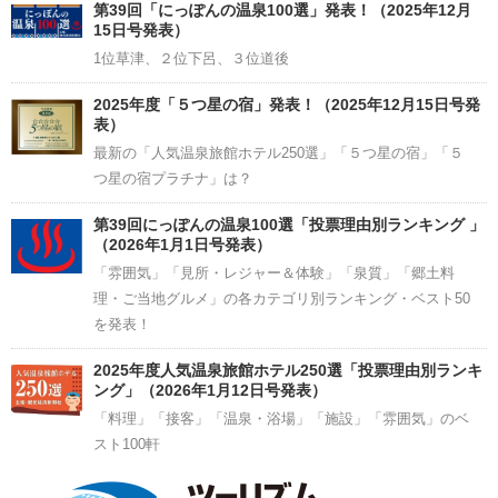
Channel
第39回「にっぽんの温泉100選」発表！（2025年12月
15日号発表）
1位草津、２位下呂、３位道後
2025年度「５つ星の宿」発表！（2025年12月15日号発
表）
最新の「人気温泉旅館ホテル250選」「５つ星の宿」「５
つ星の宿プラチナ」は？
第39回にっぽんの温泉100選「投票理由別ランキング 」
（2026年1月1日号発表）
「雰囲気」「見所・レジャー＆体験」「泉質」「郷土料
理・ご当地グルメ」の各カテゴリ別ランキング・ベスト50
を発表！
2025年度人気温泉旅館ホテル250選「投票理由別ランキ
ング」（2026年1月12日号発表）
「料理」「接客」「温泉・浴場」「施設」「雰囲気」のベ
スト100軒